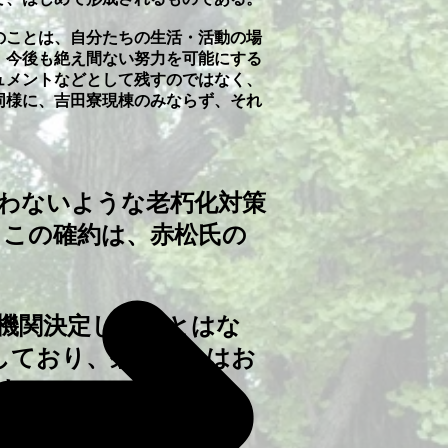
のことは、自分たちの生活・活動の場
、今後も絶え間ない努力を可能にする
ュメントなどとして残すのではなく、
同様に、吉田寮現棟のみならず、それ
わないような老朽化対策
。この確約は、赤松氏の
機関決定したことはな
しており、寮自治会はお
す。