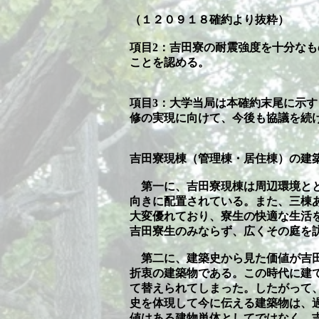
（１２０９１８確約より抜粋）
項目2：吉田寮の耐震強度を十分な
ことを認める。
項目3：大学当局は本確約末尾に示
修の実現に向けて、今後も協議を続
吉田寮現棟（管理棟・居住棟）の建
第一に、吉田寮現棟は周辺環境とと
向きに配置されている。また、三棟
大変優れており、寮生の快適な生活
吉田寮生のみならず、広くその庭を
第二に、建築史から見た価値が吉田
折衷の建築物である。この時代に建
て替えられてしまった。したがって
史を体現して今に伝える建築物は、
値はある建物単体としてではなく、