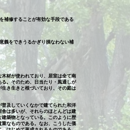
棟を補修することが有効な手段である
の意義をできうるかぎり損なわない補
な木材が使われており、居室は全て南
ある。そのため、日当たり・風通しが
が生き生きと根づいており、その庭は
が普及していくなかで建てられた和洋
宿舎は多いが、それらのほとんどは建
な建築物となっている。このように歴
貴重なものである。なお、こうした価
て、はじめて形成されるものである。