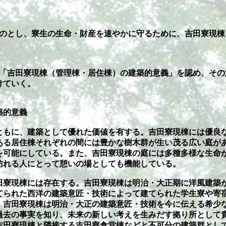
ものとし、寮生の生命・財産を速やかに守るために、吉田寮現
す「吉田寮現棟（管理棟・居住棟）の建築的意義」を認め、そ
けていく。
築的意義
もに、建築として優れた価値を有する。吉田寮現棟には優良
ある居住棟それぞれの間には豊かな樹木群が生い茂る広い庭が
を可能にしている。また、吉田寮現棟の庭には多種多様な生命
訪れる人にとって憩いの場としても機能している。
寮現棟には存在する。吉田寮現棟は明治・大正期に洋風建築
てられた西洋の建築意匠・技術によって建てられた学生寮や寄
、吉田寮現棟は明治・大正の建築意匠・技術を今に伝える希少
過去の事実を知り、未来の新しい考えを生みだす拠り所として
吉田寮現棟と隣接する吉田寮食堂棟などと不可分の建築群とし