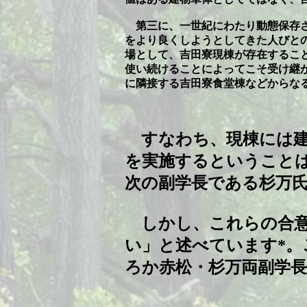
第三に、一世紀にわたり動態保存さ
をより良くしようとしてきた人びと
場として、吉田寮現棟が存在するこ
使い続けることによってこそ受け継
に隣接する吉田寮食堂棟などからな
すなわち、現棟には建
を実施するということ
次の副学長である杉万
しかし、これらの合意
い」と述べています*
ろか赤松・杉万両副学