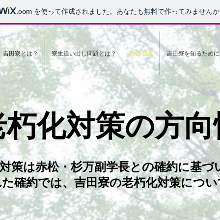
.com
を使って作成されました。あなたも無料で作ってみませんか
吉田寮とは？
寮生追い出し問題とは？
耐震問題
吉田寮を知るために
老朽化対策の方向
策は赤松・杉万副学長との確約に基づいて
れた確約では、吉田寮の老朽化対策につい