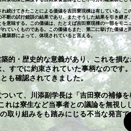
れ続けてきたことによる価値を吉田寮現棟は有している。こ
の不断の試行錯誤の結果であり、またそうした結果を引き継ぎ
とを意味する。この価値は、たとえば吉田寮現棟の一部をモニ
がれていくものである。この価値もまた、第二に挙げた価値と
る建築群によって、体現されていると言える。
築的・歴史的な意義があり、これを損な
は、すでに約束されていた事柄なのです
氏とも確認されてきました。
ついて、川添副学長は「吉田寮の補修を
。これは寮生など当事者との議論を無視し
長の取り組みをも踏みにじる不当な発言で