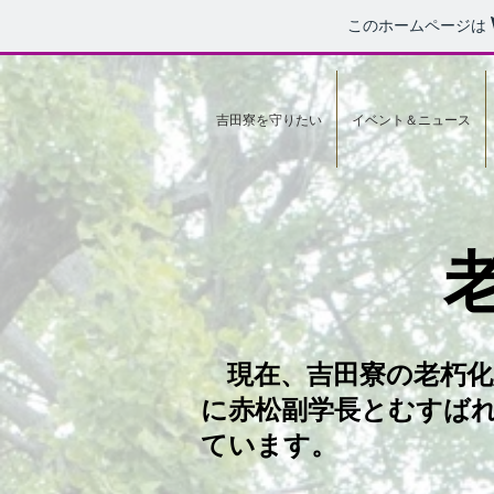
このホームページは
吉田寮を守りたい
イベント＆ニュース
現在、吉田寮の老朽化対
に赤松副学長とむすば
ています。